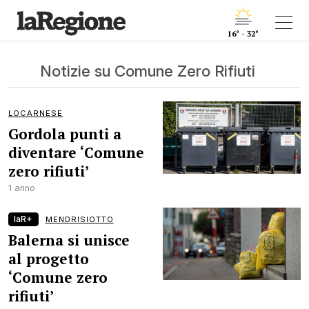
16° - 32°
Notizie su Comune Zero Rifiuti
LOCARNESE
Gordola punti a
diventare ‘Comune
zero rifiuti’
1 anno
laR+
MENDRISIOTTO
Balerna si unisce
al progetto
‘Comune zero
rifiuti’