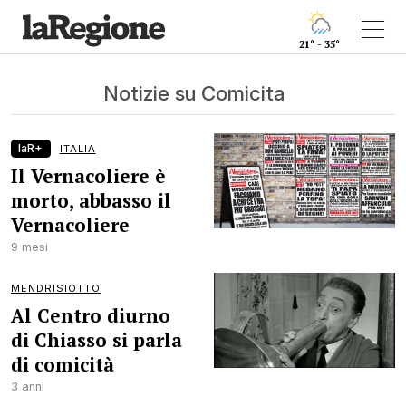
21° - 35°
Notizie su Comicita
laR+
ITALIA
Il Vernacoliere è
morto, abbasso il
Vernacoliere
9 mesi
MENDRISIOTTO
Al Centro diurno
di Chiasso si parla
di comicità
3 anni