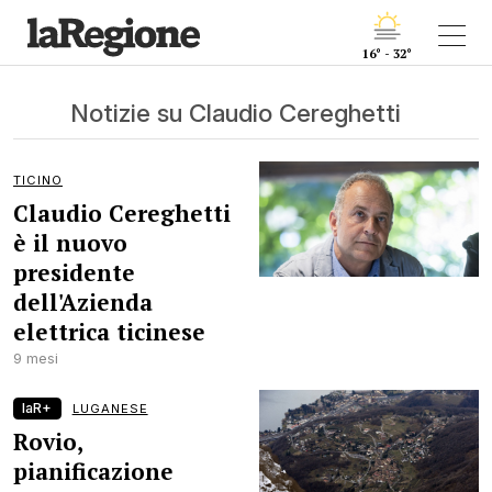
16° - 32°
Notizie su Claudio Cereghetti
TICINO
Claudio Cereghetti
è il nuovo
presidente
dell'Azienda
elettrica ticinese
9 mesi
laR+
LUGANESE
Rovio,
pianificazione