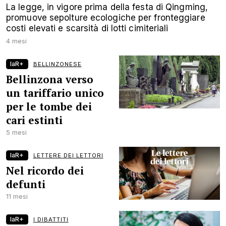
La legge, in vigore prima della festa di Qingming,
promuove sepolture ecologiche per fronteggiare
costi elevati e scarsità di lotti cimiteriali
4 mesi
laR+
BELLINZONESE
Bellinzona verso
un tariffario unico
per le tombe dei
cari estinti
5 mesi
laR+
LETTERE DEI LETTORI
Nel ricordo dei
defunti
11 mesi
laR+
I DIBATTITI