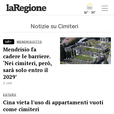
21° - 35°
Notizie su Cimiteri
laR+
MENDRISIOTTO
Mendrisio fa
cadere le barriere.
‘Nei cimiteri, però,
sarà solo entro il
2029’
2 sett
ESTERO
Cina vieta l'uso di appartamenti vuoti
come cimiteri