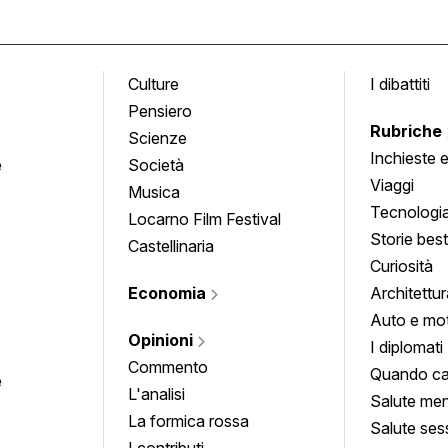
Culture
I dibattiti
Pensiero
Rubriche
Scienze
Inchieste 
e
Società
approfond
Viaggi
Musica
Tecnologi
Locarno Film Festival
Storie besti
Castellinaria
Curiosità
Economia
Architettur
Auto e mo
Opinioni
I diplomati
Commento
Quando ca
e
L'analisi
Salute men
La formica rossa
Salute ses