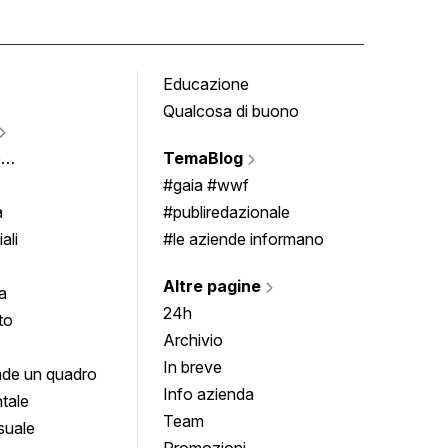
Educazione
Tomb
Qualcosa di buono
Fumet
Vigne
e
TemaBlog
Scrivi
imenti
#gaia #wwf
a
#publiredazionale
ali
#le aziende informano
Altre pagine
a
24h
to
Archivio
In breve
de un quadro
Info azienda
tale
Team
suale