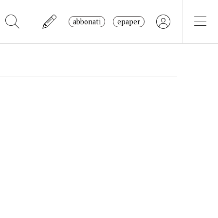
abbonati
epaper