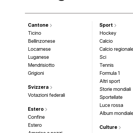
Cantone
Sport
Ticino
Hockey
Bellinzonese
Calcio
Locarnese
Calcio regional
Luganese
Sci
Mendrisiotto
Tennis
Grigioni
Formula 1
Altri sport
Svizzera
Storie mondiali
Votazioni federali
Sportellate
Luce rossa
Estero
Album mondial
Confine
Estero
Culture