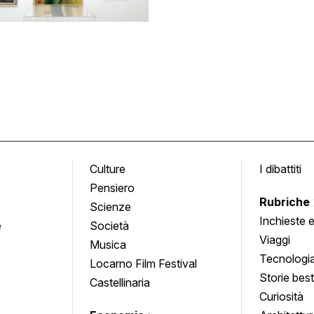
Culture
I dibattiti
Pensiero
Rubriche
Scienze
Inchieste 
e
Società
approfond
Viaggi
Musica
Tecnologi
Locarno Film Festival
Storie besti
Castellinaria
Curiosità