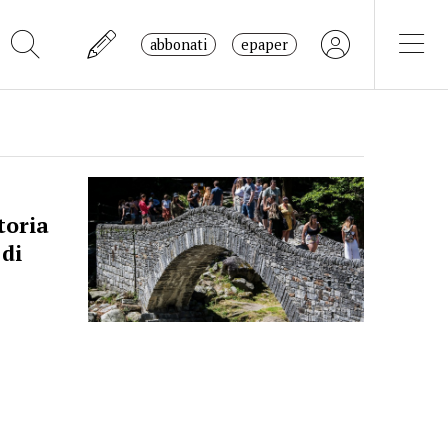
abbonati
epaper
toria
 di