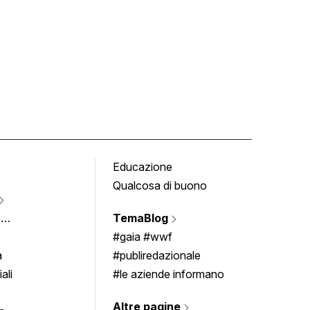
Educazione
Tomb
Qualcosa di buono
Fumet
Vigne
e
TemaBlog
Scrivi
imenti
#gaia #wwf
a
#publiredazionale
ali
#le aziende informano
Altre pagine