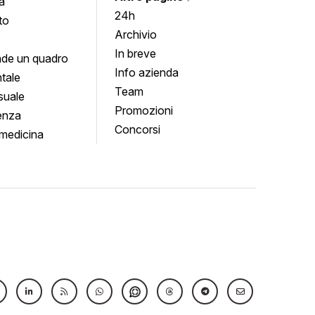
a
24h
to
Archivio
In breve
de un quadro
Info azienda
tale
Team
suale
Promozioni
enza
Concorsi
medicina