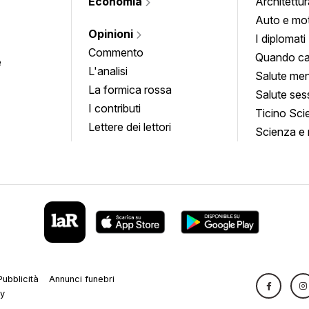
Economia
Architettur
Auto e mo
Opinioni
I diplomati
Commento
Quando ca
e
L'analisi
Salute men
La formica rossa
Salute ses
I contributi
Ticino Sci
Lettere dei lettori
Scienza e 
Pubblicità
Annunci funebri
cy