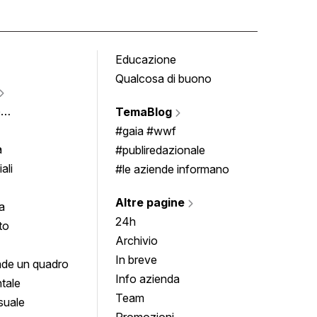
Educazione
Tomb
Qualcosa di buono
Fumet
Vigne
e
TemaBlog
Scrivi
imenti
#gaia #wwf
a
#publiredazionale
ali
#le aziende informano
Altre pagine
a
24h
to
Archivio
In breve
de un quadro
Info azienda
tale
Team
suale