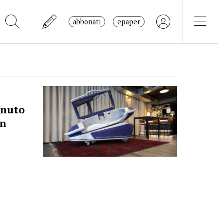
abbonati
epaper
enuto
on