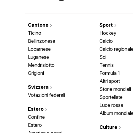
Cantone
Sport
Ticino
Hockey
Bellinzonese
Calcio
Locarnese
Calcio regional
Luganese
Sci
Mendrisiotto
Tennis
Grigioni
Formula 1
Altri sport
Svizzera
Storie mondiali
Votazioni federali
Sportellate
Luce rossa
Estero
Album mondial
Confine
Estero
Culture