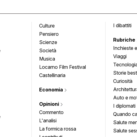
I dibattiti
Culture
Pensiero
Rubriche
Scienze
Inchieste 
e
Società
approfond
Viaggi
Musica
Tecnologi
Locarno Film Festival
Storie besti
Castellinaria
Curiosità
Architettur
Economia
Auto e mo
Opinioni
I diplomati
Commento
Quando ca
e
L'analisi
Salute men
La formica rossa
Salute ses