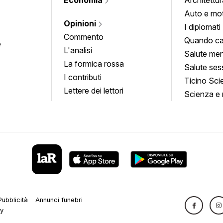
Auto e mo
Opinioni
I diplomati
Commento
Quando ca
e
L'analisi
Salute men
La formica rossa
Salute ses
I contributi
Ticino Sci
Lettere dei lettori
Scienza e 
Pubblicità
Annunci funebri
cy