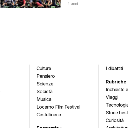
4 anni
Culture
I dibattiti
Pensiero
Rubriche
Scienze
Inchieste 
e
Società
approfond
Viaggi
Musica
Tecnologi
Locarno Film Festival
Storie besti
Castellinaria
Curiosità
Economia
Architettur