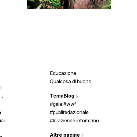
Educazione
Tomb
Qualcosa di buono
Fumet
Vigne
e
TemaBlog
Scrivi
imenti
#gaia #wwf
a
#publiredazionale
ali
#le aziende informano
Altre pagine
a