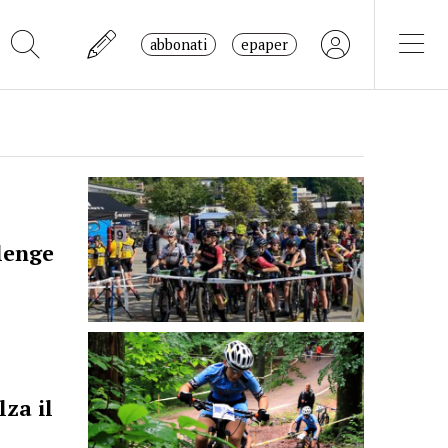
abbonati
epaper
lenge
za il