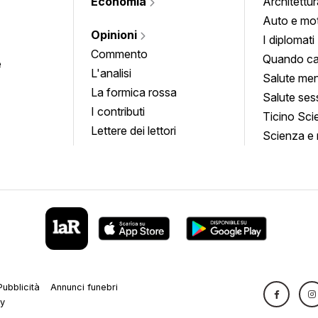
Economia
Architettur
Auto e mo
Opinioni
I diplomati
Commento
Quando ca
e
L'analisi
Salute men
La formica rossa
Salute ses
I contributi
Ticino Sci
Lettere dei lettori
Scienza e 
Pubblicità
Annunci funebri
cy