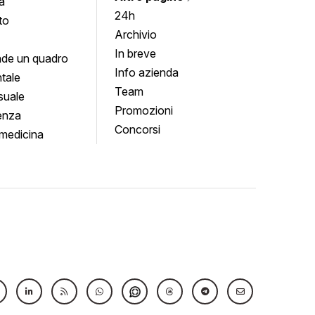
a
24h
to
Archivio
In breve
de un quadro
Info azienda
tale
Team
suale
Promozioni
enza
Concorsi
medicina