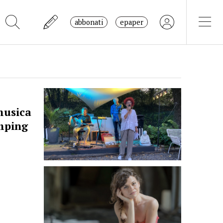
abbonati
epaper
musica
amping