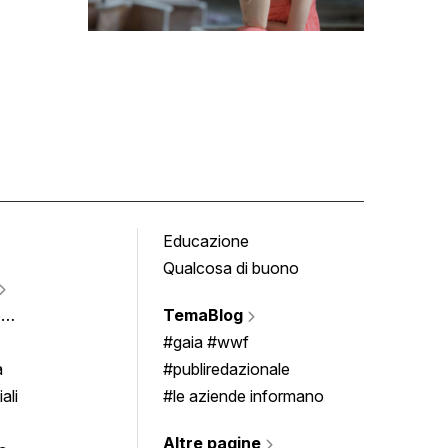
Educazione
Tomb
Qualcosa di buono
Fumet
Vigne
e
TemaBlog
Scrivi
imenti
#gaia #wwf
a
#publiredazionale
ali
#le aziende informano
Altre pagine