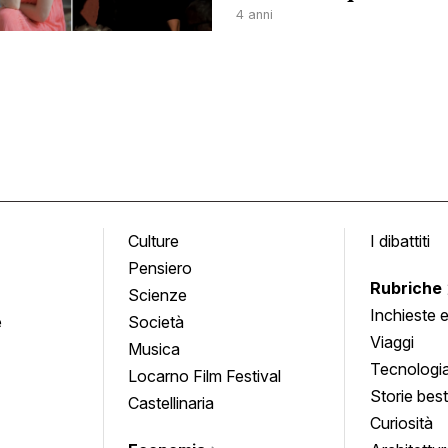
4 anni
Culture
I dibattiti
Pensiero
Rubriche
Scienze
Inchieste 
e
Società
approfond
Viaggi
Musica
Tecnologi
Locarno Film Festival
Storie besti
Castellinaria
Curiosità