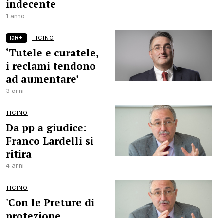
indecente
1 anno
laR+
TICINO
‘Tutele e curatele,
i reclami tendono
ad aumentare’
3 anni
TICINO
Da pp a giudice:
Franco Lardelli si
ritira
4 anni
TICINO
'Con le Preture di
protezione