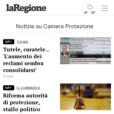
21° - 32°
Notizie su Camera Protezione
laR+
TICINO
Tutele, curatele...
'L'aumento dei
reclami sembra
consolidarsi’
5 mesi
laR+
IL COMMENTO
Riforma autorità
di protezione,
stallo politico