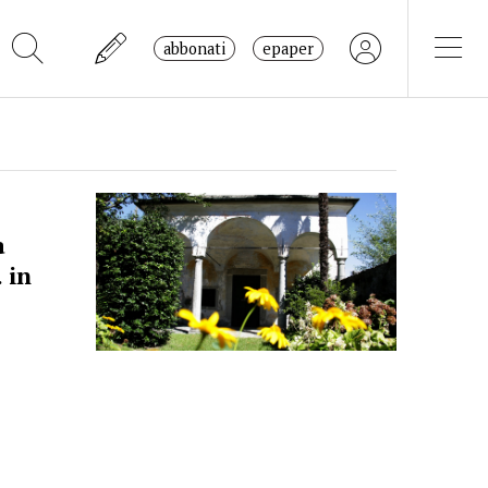
abbonati
epaper
a
 in