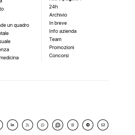
a
24h
to
Archivio
In breve
de un quadro
Info azienda
tale
Team
suale
Promozioni
enza
Concorsi
medicina