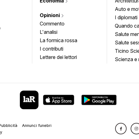
Economia
Architettur
Auto e mo
Opinioni
I diplomati
Commento
Quando ca
e
L'analisi
Salute men
La formica rossa
Salute ses
I contributi
Ticino Sci
Lettere dei lettori
Scienza e 
Pubblicità
Annunci funebri
cy