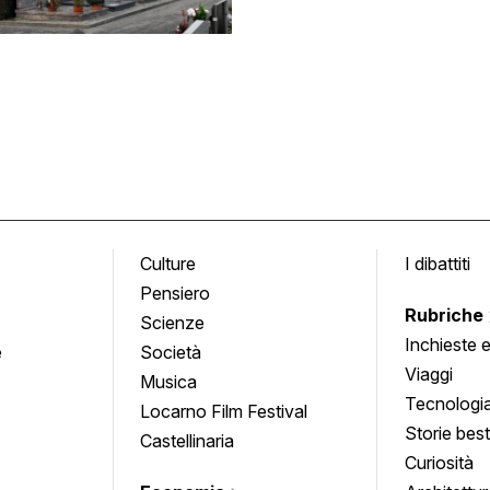
Culture
I dibattiti
Pensiero
Rubriche
Scienze
Inchieste 
e
Società
approfond
Viaggi
Musica
Tecnologi
Locarno Film Festival
Storie besti
Castellinaria
Curiosità