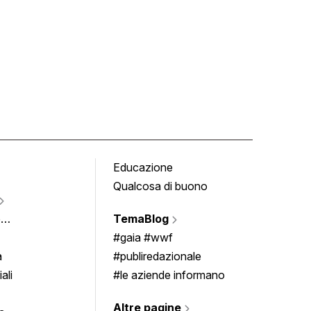
Educazione
Tomb
Qualcosa di buono
Fumet
Vigne
e
TemaBlog
Scrivi
imenti
#gaia #wwf
a
#publiredazionale
ali
#le aziende informano
Altre pagine