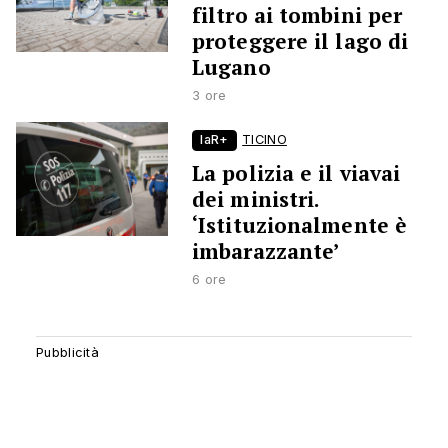
filtro ai tombini per
proteggere il lago di
Lugano
3 ore
laR+
TICINO
La polizia e il viavai
dei ministri.
‘Istituzionalmente è
imbarazzante’
6 ore