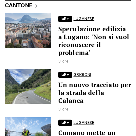
CANTONE
laR+
LUGANESE
Speculazione edilizia
a Lugano: ‘Non si vuol
riconoscere il
problema’
3 ore
laR+
GRIGIONI
Un nuovo tracciato per
la strada della
Calanca
3 ore
laR+
LUGANESE
Comano mette un