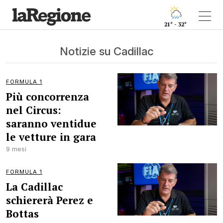
21° - 32°
Notizie su Cadillac
FORMULA 1
Più concorrenza
nel Circus:
saranno ventidue
le vetture in gara
9 mesi
FORMULA 1
La Cadillac
schiererà Perez e
Bottas