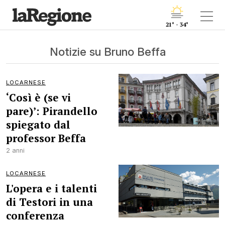
21° - 34°
Notizie su Bruno Beffa
LOCARNESE
‘Così è (se vi
pare)’: Pirandello
spiegato dal
professor Beffa
2 anni
LOCARNESE
L'opera e i talenti
di Testori in una
conferenza