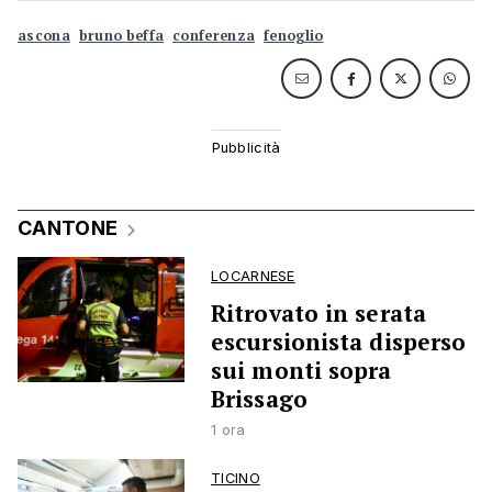
ascona
bruno beffa
conferenza
fenoglio
CANTONE
LOCARNESE
Ritrovato in serata
escursionista disperso
sui monti sopra
Brissago
1 ora
TICINO