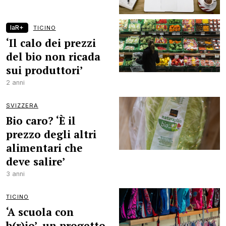
laR+
TICINO
‘Il calo dei prezzi
del bio non ricada
sui produttori’
2 anni
SVIZZERA
Bio caro? ‘È il
prezzo degli altri
alimentari che
deve salire’
3 anni
TICINO
‘A scuola con
b(r)io’, un progetto