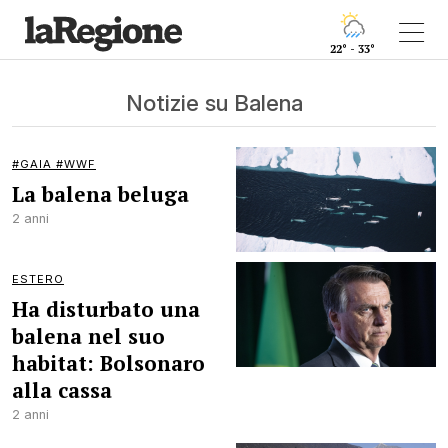
22° - 33°
Notizie su Balena
#GAIA #WWF
La balena beluga
2 anni
ESTERO
Ha disturbato una
balena nel suo
habitat: Bolsonaro
alla cassa
2 anni