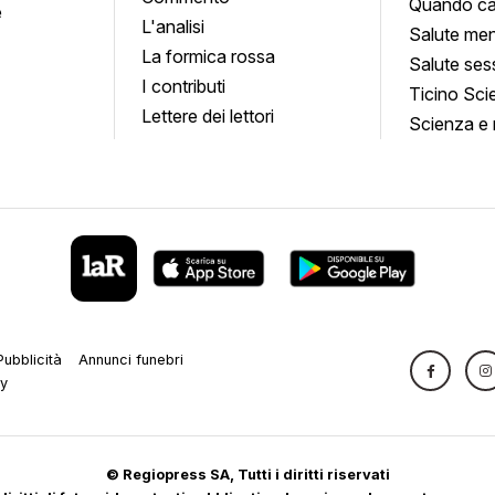
Quando ca
e
L'analisi
Salute men
La formica rossa
Salute ses
I contributi
Ticino Sci
Lettere dei lettori
Scienza e 
Pubblicità
Annunci funebri
cy
© Regiopress SA, Tutti i diritti riservati