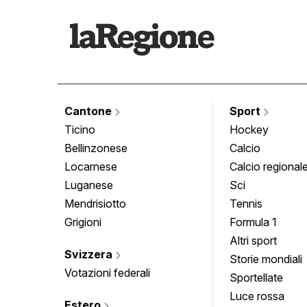
Cantone
Sport
Ticino
Hockey
Bellinzonese
Calcio
Locarnese
Calcio regional
Luganese
Sci
Mendrisiotto
Tennis
Grigioni
Formula 1
Altri sport
Svizzera
Storie mondiali
Votazioni federali
Sportellate
Luce rossa
Estero