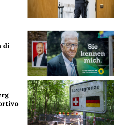
 di
erg
ortivo