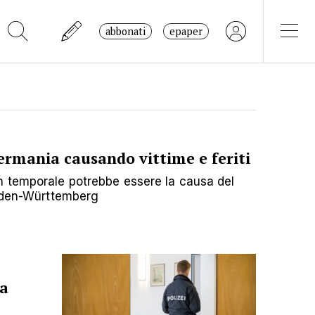
abbonati
epaper
ermania causando vittime e feriti
n temporale potrebbe essere la causa del
Baden-Württemberg
ra