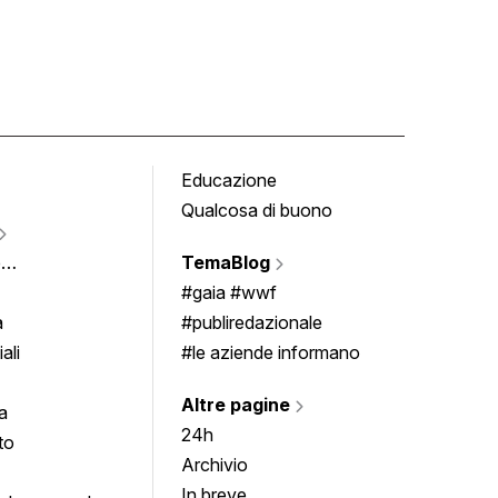
Educazione
Tomb
Qualcosa di buono
Fumet
Vigne
e
TemaBlog
Scrivi
imenti
#gaia #wwf
a
#publiredazionale
ali
#le aziende informano
Altre pagine
a
24h
to
Archivio
In breve