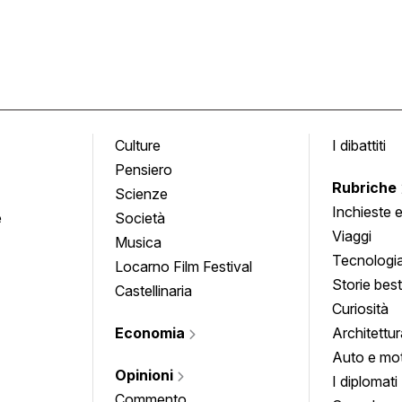
Culture
I dibattiti
Pensiero
Rubriche
Scienze
Inchieste 
e
Società
approfond
Viaggi
Musica
Tecnologi
Locarno Film Festival
Storie besti
Castellinaria
Curiosità
Economia
Architettur
Auto e mo
Opinioni
I diplomati
Commento