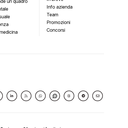
de un quadro
Info azienda
tale
Team
suale
Promozioni
enza
Concorsi
medicina