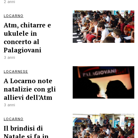
2 anni
LOCARNO
Atm, chitarre e
ukulele in
concerto al
Palagiovani
3 anni
LOCARNESE
A Locarno note
natalizie con gli
allievi dell’Atm
3 anni
LOCARNO
Il brindisi di
Natale si fa in