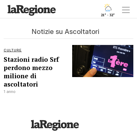
21° - 32°
Notizie su Ascoltatori
CULTURE
Stazioni radio Srf
perdono mezzo
milione di
ascoltatori
1 anno