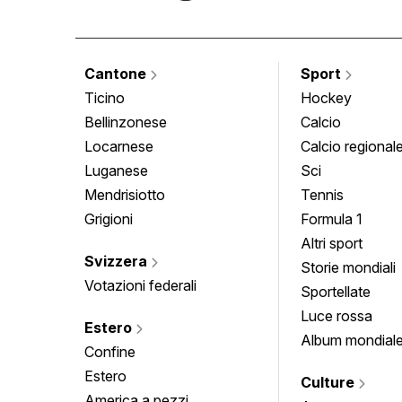
Cantone
Sport
Ticino
Hockey
Bellinzonese
Calcio
Locarnese
Calcio regional
Luganese
Sci
Mendrisiotto
Tennis
Grigioni
Formula 1
Altri sport
Svizzera
Storie mondiali
Votazioni federali
Sportellate
Luce rossa
Estero
Album mondial
Confine
Estero
Culture
America a pezzi