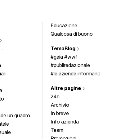
Educazione
Tomb
Qualcosa di buono
Fumet
Vigne
e
TemaBlog
Scrivi
imenti
#gaia #wwf
a
#publiredazionale
ali
#le aziende informano
Altre pagine
a
24h
to
Archivio
In breve
de un quadro
Info azienda
tale
Team
suale
Promozioni