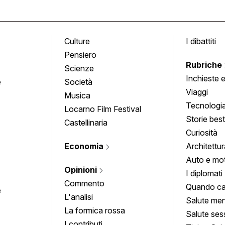
Culture
I dibattiti
Pensiero
Rubriche
Scienze
Inchieste 
e
Società
approfond
Viaggi
Musica
Tecnologi
Locarno Film Festival
Storie besti
Castellinaria
Curiosità
Economia
Architettur
Auto e mo
Opinioni
I diplomati
Commento
Quando ca
e
L'analisi
Salute men
La formica rossa
Salute ses
I contributi