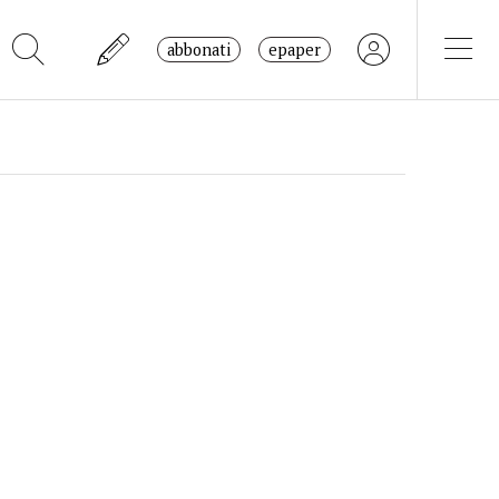
abbonati
epaper