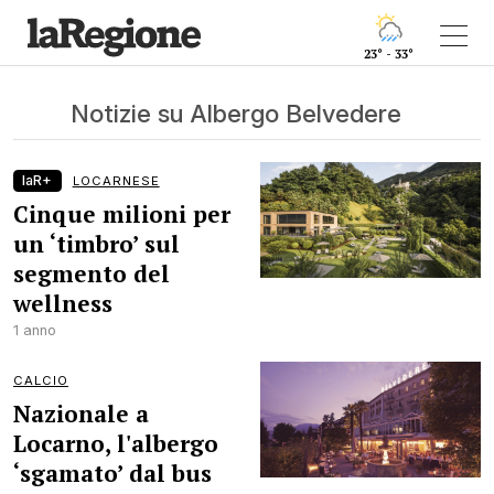
23° - 33°
Notizie su Albergo Belvedere
laR+
LOCARNESE
Cinque milioni per
un ‘timbro’ sul
segmento del
wellness
1 anno
CALCIO
Nazionale a
Locarno, l'albergo
‘sgamato’ dal bus