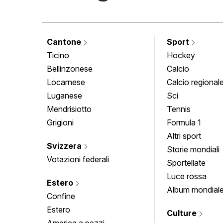
Cantone
Sport
Ticino
Hockey
Bellinzonese
Calcio
Locarnese
Calcio regional
Luganese
Sci
Mendrisiotto
Tennis
Grigioni
Formula 1
Altri sport
Svizzera
Storie mondiali
Votazioni federali
Sportellate
Luce rossa
Estero
Album mondial
Confine
Estero
Culture