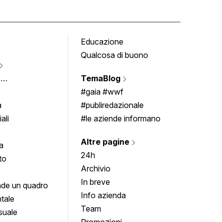
Educazione
Tomb
Qualcosa di buono
Fumet
Vigne
e
TemaBlog
Scrivi
imenti
#gaia #wwf
a
#publiredazionale
ali
#le aziende informano
Altre pagine
a
24h
to
Archivio
In breve
de un quadro
Info azienda
tale
Team
suale