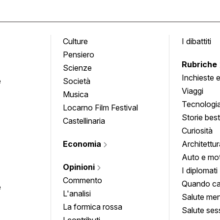
Culture
I dibattiti
Pensiero
Rubriche
Scienze
Inchieste 
e
Società
approfond
Viaggi
Musica
Tecnologi
Locarno Film Festival
Storie besti
Castellinaria
Curiosità
Economia
Architettur
Auto e mo
Opinioni
I diplomati
Commento
Quando ca
e
L'analisi
Salute men
La formica rossa
Salute ses