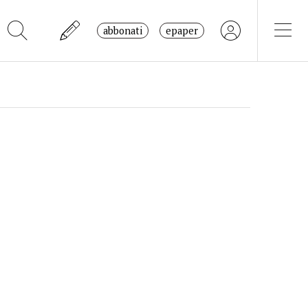
abbonati
epaper