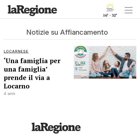
16° - 32°
Notizie su Affiancamento
LOCARNESE
‘Una famiglia per
una famiglia’
prende il via a
Locarno
4 anni