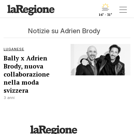
16° - 31°
Notizie su Adrien Brody
LUGANESE
Bally x Adrien
Brody, nuova
collaborazione
nella moda
svizzera
3 anni