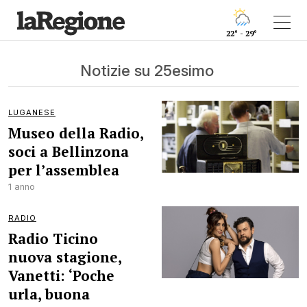
22° - 29°
Notizie su 25esimo
LUGANESE
Museo della Radio,
soci a Bellinzona
per l’assemblea
1 anno
RADIO
Radio Ticino
nuova stagione,
Vanetti: ‘Poche
urla, buona