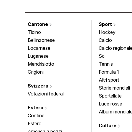
Cantone
Sport
Ticino
Hockey
Bellinzonese
Calcio
Locarnese
Calcio regional
Luganese
Sci
Mendrisiotto
Tennis
Grigioni
Formula 1
Altri sport
Svizzera
Storie mondiali
Votazioni federali
Sportellate
Luce rossa
Estero
Album mondial
Confine
Estero
Culture
America a pezzi