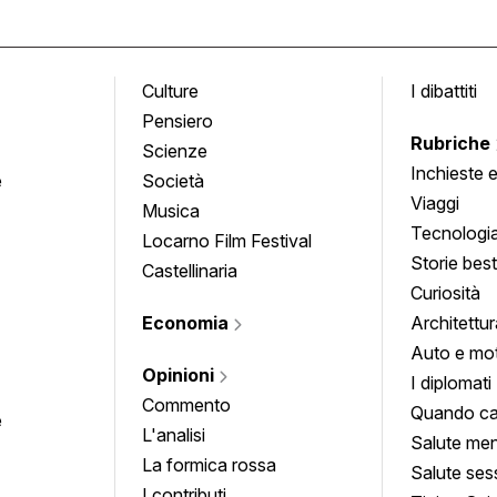
Culture
I dibattiti
Pensiero
Rubriche
Scienze
Inchieste 
e
Società
approfond
Viaggi
Musica
Tecnologi
Locarno Film Festival
Storie besti
Castellinaria
Curiosità
Economia
Architettur
Auto e mo
Opinioni
I diplomati
Commento
Quando ca
e
L'analisi
Salute men
La formica rossa
Salute ses
I contributi