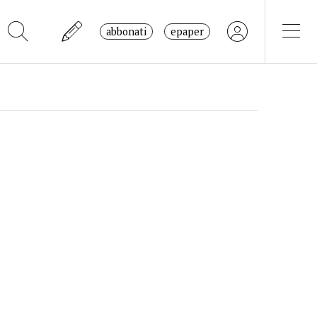
abbonati
epaper