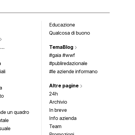
Educazione
Tomb
Qualcosa di buono
Fumet
Vigne
e
TemaBlog
Scrivi
imenti
#gaia #wwf
a
#publiredazionale
ali
#le aziende informano
Altre pagine
a
24h
to
Archivio
In breve
de un quadro
Info azienda
tale
Team
suale
Promozioni