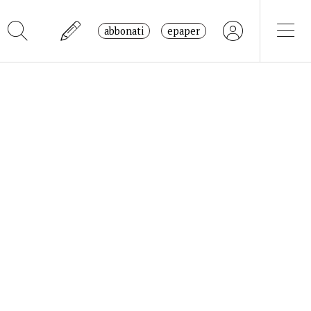
abbonati
epaper