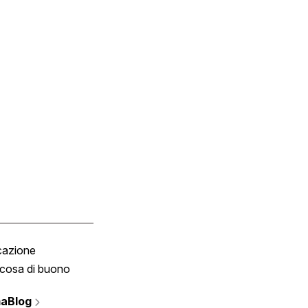
cazione
Tombola
cosa di buono
Fumetto
Vignette
aBlog
Scrivici