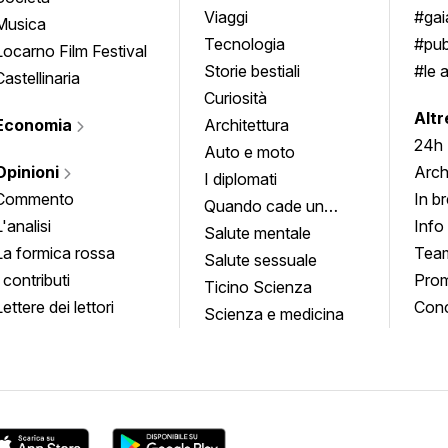
approfondimenti
Viaggi
#ga
Musica
Tecnologia
#pub
Locarno Film Festival
Storie bestiali
#le 
Castellinaria
Curiosità
info
Altr
Economia
Architettura
24h
Auto e moto
Opinioni
Arch
I diplomati
Commento
In b
Quando cade un
L'analisi
Info
quadro
Salute mentale
La formica rossa
Tea
Salute sessuale
I contributi
Prom
Ticino Scienza
Lettere dei lettori
Conc
Scienza e medicina