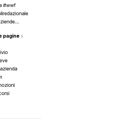
ia #wwf
liredazionale
aziende
rmano
e pagine
ivio
reve
 azienda
m
ozioni
orsi