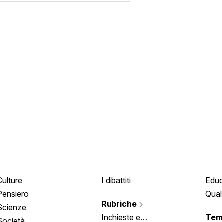
Culture
I dibattiti
Edu
Pensiero
Qual
Rubriche
Scienze
Inchieste e
Tem
Società