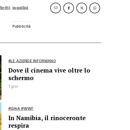
diritti
inquilini
#LE AZIENDE INFORMANO
Dove il cinema vive oltre lo
schermo
1 gior
#GAIA #WWF
In Namibia, il rinoceronte
respira