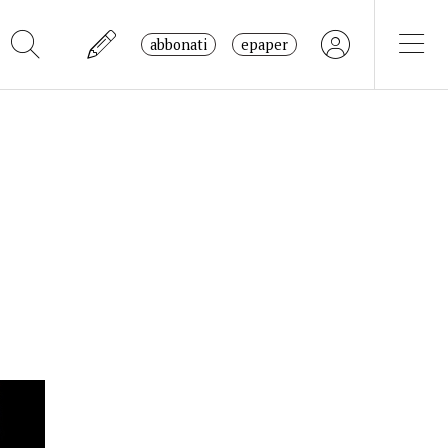
abbonati
epaper