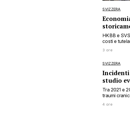
SVIZZERA
Economia 
storicam
HKBB e SVS so
costi e tutel
3 ore
SVIZZERA
Incidenti
studio e
Tra 2021 e 20
traumi crani
4 ore