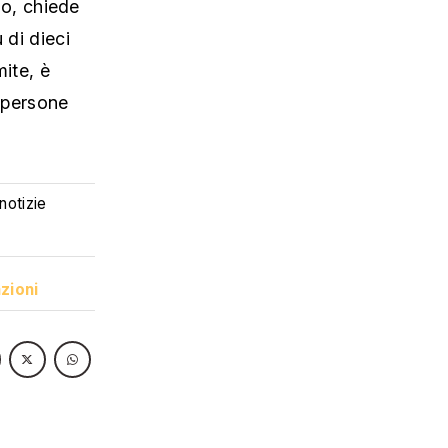
no, chiede
 di dieci
mite, è
e persone
 notizie
zioni