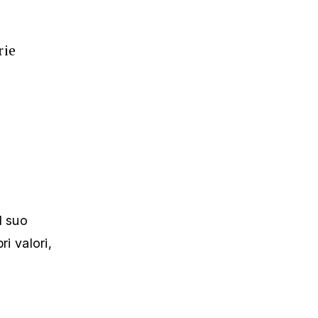
rie
l suo
ri valori,
d