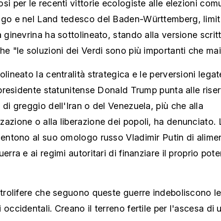
si per le recenti vittorie ecologiste alle elezioni comu
igo e nel Land tedesco del Baden-Württemberg, limit
a ginevrina ha sottolineato, stando alla versione scrit
he "le soluzioni dei Verdi sono più importanti che mai
olineato la centralità strategica e le perversioni legat
l presidente statunitense Donald Trump punta alle rise
 di greggio dell'Iran o del Venezuela, più che alla
azione o alla liberazione dei popoli, ha denunciato. 
sentono al suo omologo russo Vladimir Putin di alimen
erra e ai regimi autoritari di finanziare il proprio pote
.
etrolifere che seguono queste guerre indeboliscono l
 occidentali. Creano il terreno fertile per l'ascesa di