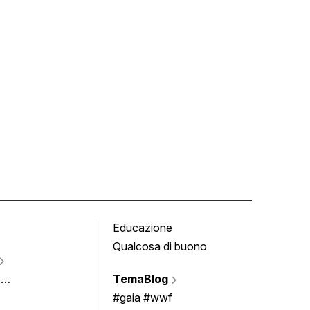
Educazione
Tomb
Qualcosa di buono
Fumet
Vigne
e
TemaBlog
Scrivi
imenti
#gaia #wwf