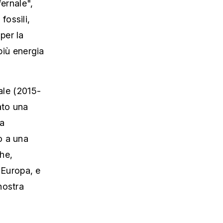
fernale",
fossili,
per la
più energia
ale (2015-
ato una
ha
o a una
che,
l'Europa, e
nostra