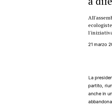
a dif
All'assemb
ecologiste
l'iniziat
21 marzo 
La presiden
partito, riu
anche in un 
abbandonare