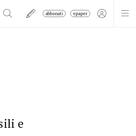
abbonati
epaper
ili e