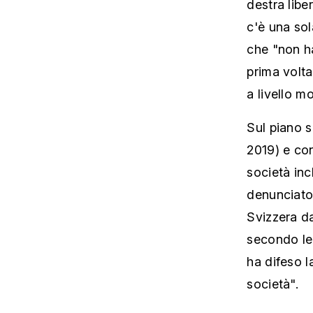
destra libe
c'è una so
che "non h
prima volta
a livello mo
Sul piano s
2019) e con
società inc
denunciato
Svizzera da 
secondo lei
ha difeso l
società".