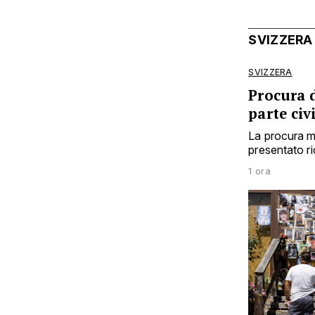
SVIZZERA
SVIZZERA
Procura d
parte civ
La procura m
presentato r
1 ora