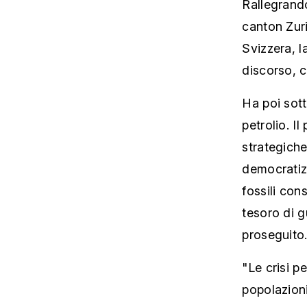
Rallegrando
canton Zur
Svizzera, l
discorso, c
Ha poi sott
petrolio. I
strategiche
democratizz
fossili con
tesoro di gu
proseguito
"Le crisi p
popolazioni