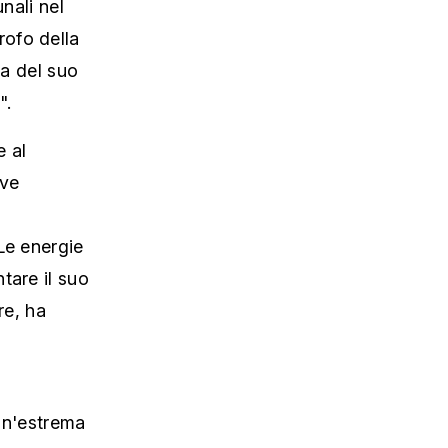
nali nel
rofo della
ta del suo
".
e al
rve
Le energie
tare il suo
re, ha
e
 un'estrema