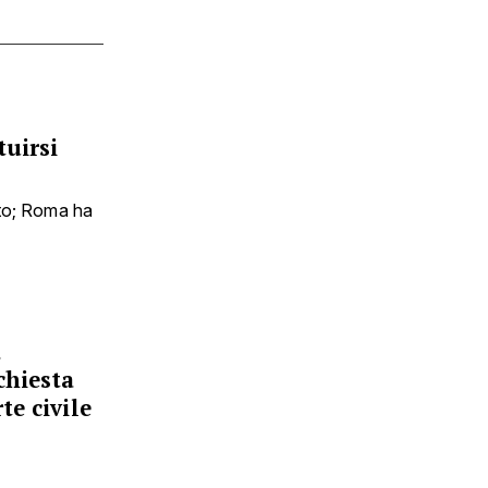
tuirsi
ato; Roma ha
a
chiesta
rte civile