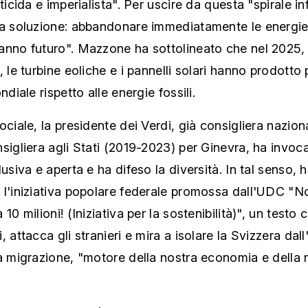
rticida e imperialista". Per uscire da questa "spirale in
la soluzione: abbandonare immediatamente le energie 
anno futuro". Mazzone ha sottolineato che nel 2025, 
, le turbine eoliche e i pannelli solari hanno prodotto 
ndiale rispetto alle energie fossili.
ociale, la presidente dei Verdi, già consigliera nazion
sigliera agli Stati (2019-2023) per Ginevra, ha invoc
lusiva e aperta e ha difeso la diversità. In tal senso, 
 l'iniziativa popolare federale promossa dall'UDC "N
10 milioni! (Iniziativa per la sostenibilità)", un testo 
, attacca gli stranieri e mira a isolare la Svizzera dal
a migrazione, "motore della nostra economia e della 