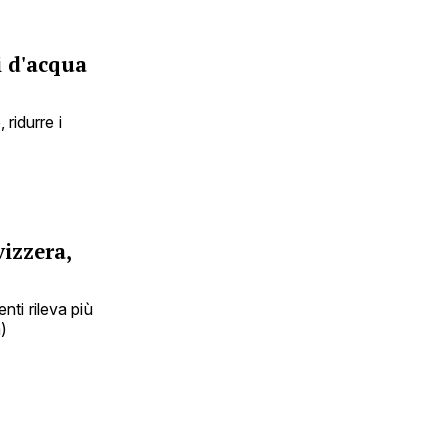
i d'acqua
ridurre i
izzera,
nti rileva più
)