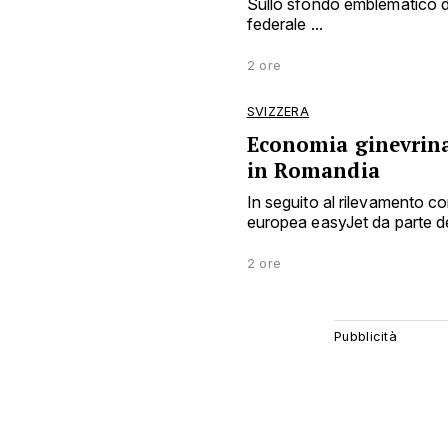
Sullo sfondo emblematico dei
federale ...
2 ore
SVIZZERA
Economia ginevrina 
in Romandia
In seguito al rilevamento 
europea easyJet da parte del
2 ore