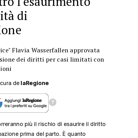
tro l'esaurimento
ità di
ione
ice" Flavia Wasserfallen approvata
one dei diritti per casi limitati con
lioni
 cura
de
laRegione
eranno più il rischio di esaurire il diritto
upazione prima del parto. È quanto