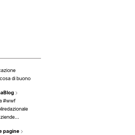
cazione
Tombola
cosa di buono
Fumetto
Vignette
aBlog
Scrivici
ia #wwf
liredazionale
aziende
rmano
e pagine