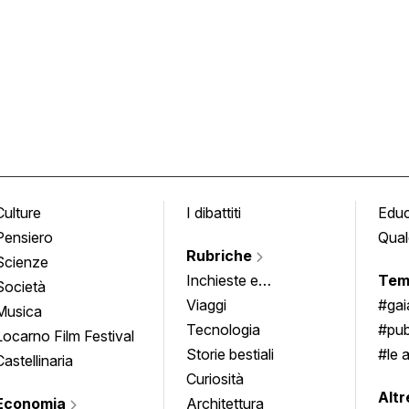
Culture
I dibattiti
Edu
Pensiero
Qual
Rubriche
Scienze
Inchieste e
Tem
Società
approfondimenti
Viaggi
#ga
Musica
Tecnologia
#pub
Locarno Film Festival
Storie bestiali
#le 
Castellinaria
Curiosità
info
Altr
Economia
Architettura