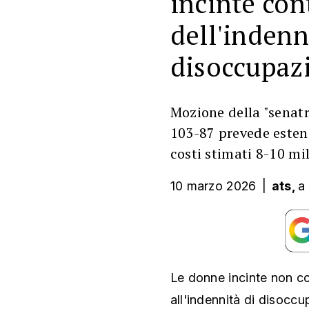
incinte con
dell'indenn
disoccupaz
Mozione della "senatr
103-87 prevede estensi
costi stimati 8-10 mi
10 marzo 2026
|
ats,
a
Le donne incinte non corr
all'indennità di disocc