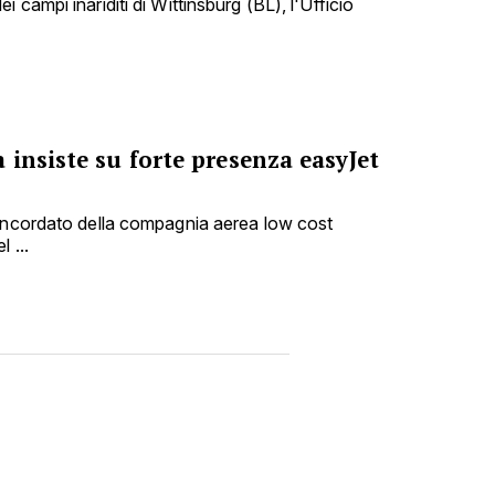
 campi inariditi di Wittinsburg (BL), l'Ufficio
insiste su forte presenza easyJet
concordato della compagnia aerea low cost
 ...