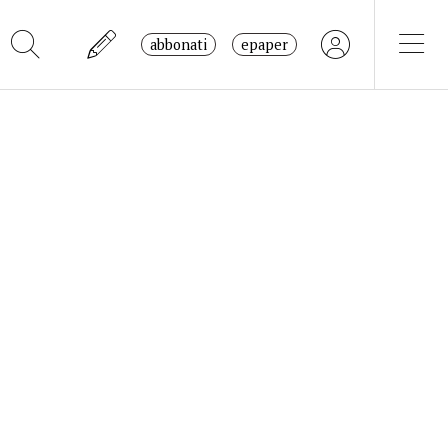
abbonati
epaper