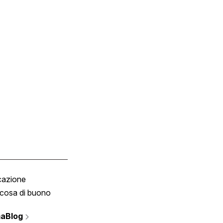
cazione
Tombola
cosa di buono
Fumetto
Vignette
aBlog
Scrivici