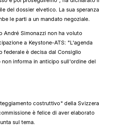
sso e poi proseguiremo", ha dichiarato il
e del dossier elvetico. La sua speranza
ambe le parti a un mandato negoziale.
no André Simonazzi non ha voluto
cipazione a Keystone-ATS: "L'agenda
o federale è decisa dal Consiglio
 non informa in anticipo sull'ordine del
tteggiamento costruttivo" della Svizzera
a commissione è felice di aver elaborato
unta sul tema.