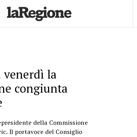
a venerdì la
one congiunta
e
cepresidente della Commissione
c. Il portavoce del Consiglio