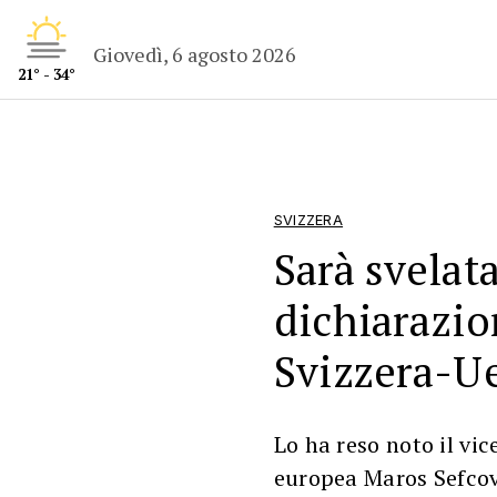
Giovedì, 6 agosto 2026
21° - 34°
SVIZZERA
Sarà svelat
dichiarazi
Svizzera-U
Lo ha reso noto il vi
europea Maros Sefcovi