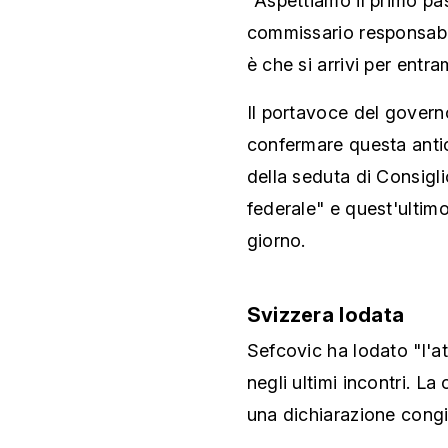
"Aspettiamo il primo pa
commissario responsabil
è che si arrivi per entr
Il portavoce del gover
confermare questa anti
della seduta di Consigli
federale" e quest'ultimo
giorno.
Svizzera lodata
Sefcovic ha lodato "l'a
negli ultimi incontri. L
una dichiarazione congi