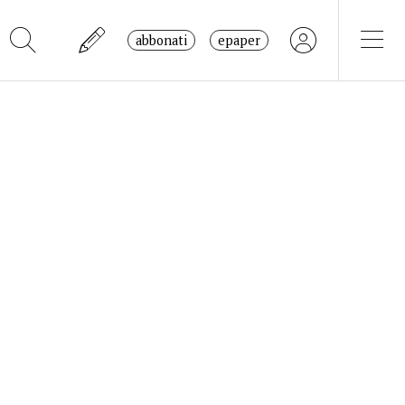
abbonati
epaper