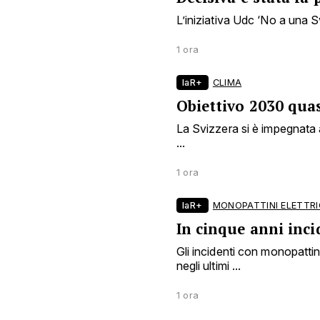
L’iniziativa Udc ‘No a una Sv
1 ora
laR+
CLIMA
Obiettivo 2030 quas
La Svizzera si è impegnata a
...
1 ora
laR+
MONOPATTINI ELETTRI
In cinque anni inci
Gli incidenti con monopattin
negli ultimi ...
1 ora