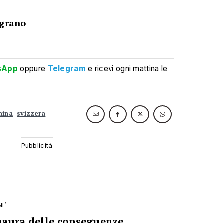
 grano
sApp
oppure
Telegram
e ricevi ogni mattina le
aina
svizzera
I’
 paura delle conseguenze