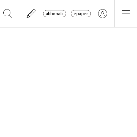
abbonati
epaper