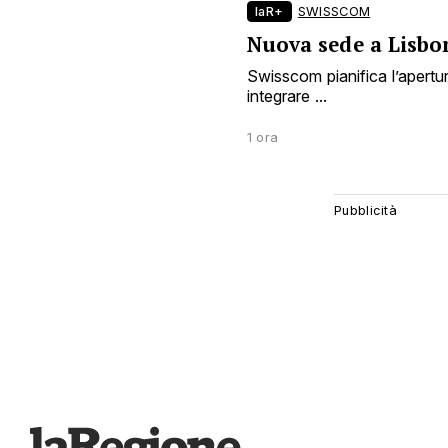
laR+
SWISSCOM
Nuova sede a Lisbo
Swisscom pianifica l’apertu
integrare ...
1 ora