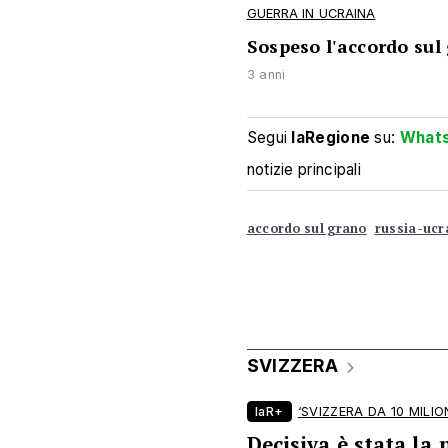
GUERRA IN UCRAINA
Sospeso l'accordo sul
3 anni
Segui
laRegione
su:
What
notizie principali
accordo sul grano
russia-ucr
SVIZZERA
laR+
‘SVIZZERA DA 10 MILION
Decisiva è stata la