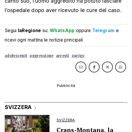
canto suo, l’uomo aggredito ha potuto lasciare
l’ospedale dopo aver ricevuto le cure del caso.
Segui
laRegione
su:
WhatsApp
oppure
Telegram
e
ricevi ogni mattina le notizie principali
adolescenti
aggressione
arresti
zurigo
SVIZZERA
SVIZZERA
Crans-Montana, la