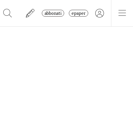
abbonati
epaper