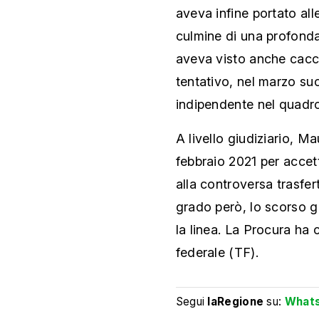
aveva infine portato all
culmine di una profonda c
aveva visto anche cacci
tentativo, nel marzo su
indipendente nel quadro 
A livello giudiziario, M
febbraio 2021 per accet
alla controversa trasfer
grado però, lo scorso g
la linea. La Procura ha
federale (TF).
Segui
laRegione
su:
What