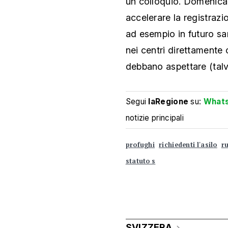
un colloquio. Domenica
accelerare la registrazi
ad esempio in futuro s
nei centri direttamente o
debbano aspettare (talvo
Segui
laRegione
su:
What
notizie principali
profughi
richiedenti l'asilo
r
statuto s
SVIZZERA