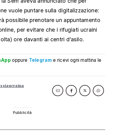
 la Sem aveva annunciato che per
one vuole puntare sulla digitalizzazione:
arà possibile prenotare un appuntamento
nline, per evitare che i rifugiati ucraini
lta) ore davanti ai centri d’asilo.
sApp
oppure
Telegram
e ricevi ogni mattina le
ussiaucraina