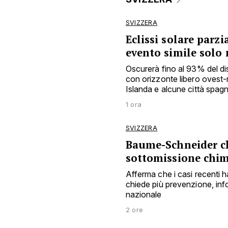
SVIZZERA
Eclissi solare parzi
evento simile solo 
Oscurerà fino al 93% del disc
con orizzonte libero ovest-no
Islanda e alcune città spag
1 ora
SVIZZERA
Baume-Schneider ch
sottomissione chim
Afferma che i casi recenti
chiede più prevenzione, inf
nazionale
2 ore