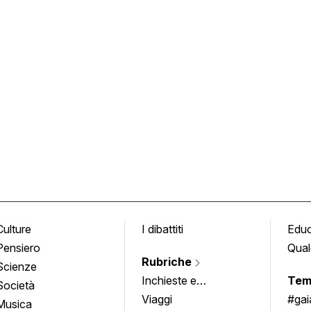
Culture
I dibattiti
Edu
Pensiero
Qual
Rubriche
Scienze
Inchieste e
Tem
Società
approfondimenti
Viaggi
#ga
Musica