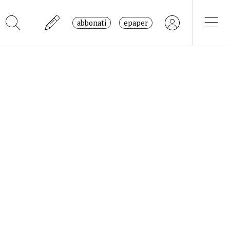
abbonati
epaper