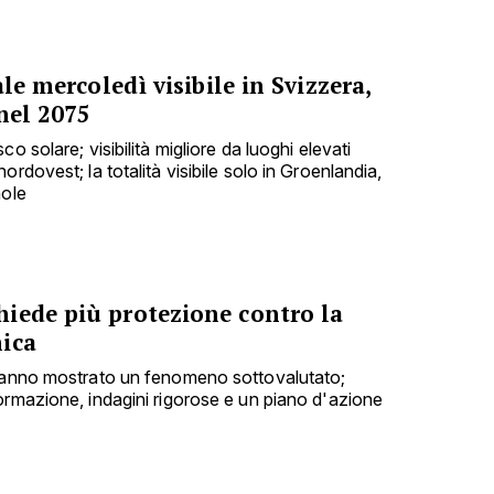
ale mercoledì visibile in Svizzera,
nel 2075
o solare; visibilità migliore da luoghi elevati
rdovest; la totalità visibile solo in Groenlandia,
nole
iede più protezione contro la
ica
 hanno mostrato un fenomeno sottovalutato;
ormazione, indagini rigorose e un piano d'azione