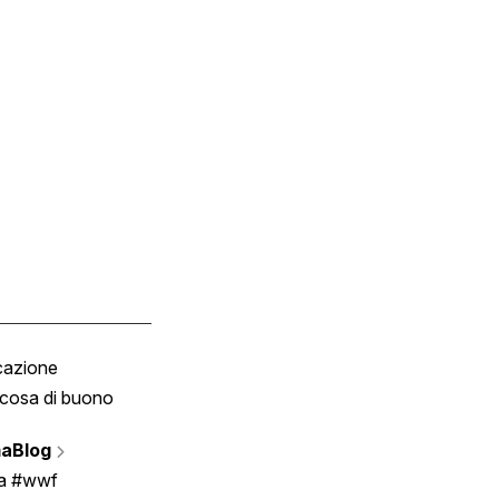
cazione
Tombola
cosa di buono
Fumetto
Vignette
aBlog
Scrivici
ia #wwf