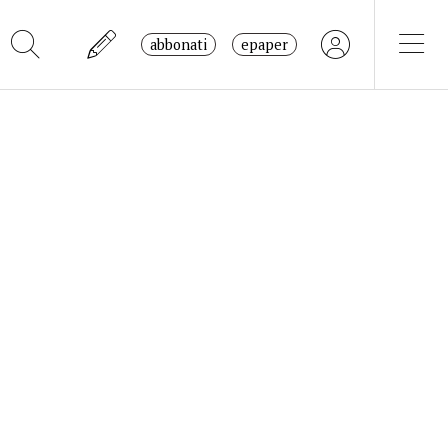
abbonati
epaper