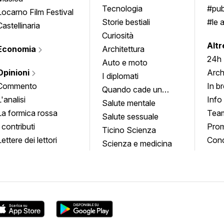
Tecnologia
#pub
Locarno Film Festival
Storie bestiali
#le 
Castellinaria
Curiosità
info
Altr
Economia
Architettura
24h
Auto e moto
Opinioni
Arch
I diplomati
Commento
In b
Quando cade un
L'analisi
Info
quadro
Salute mentale
La formica rossa
Tea
Salute sessuale
I contributi
Prom
Ticino Scienza
Lettere dei lettori
Conc
Scienza e medicina