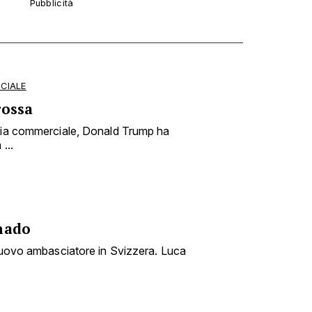
CIALE
rossa
rsia commerciale, Donald Trump ha
...
nado
 nuovo ambasciatore in Svizzera. Luca