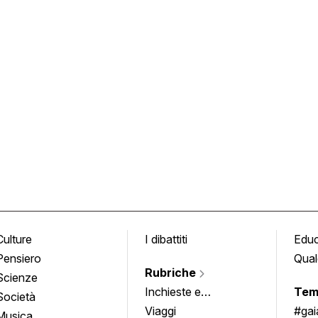
Culture
I dibattiti
Edu
Pensiero
Qual
Rubriche
Scienze
Inchieste e
Tem
Società
approfondimenti
Viaggi
#ga
Musica