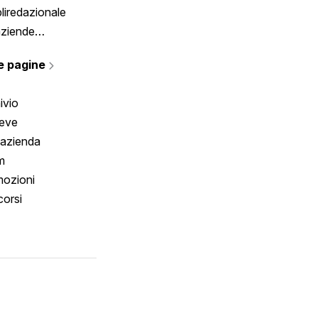
liredazionale
aziende
rmano
e pagine
ivio
reve
 azienda
m
ozioni
orsi