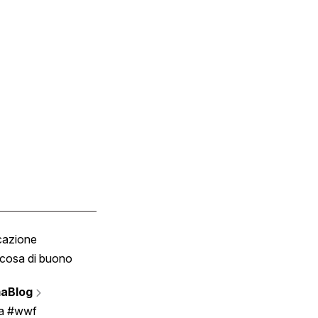
cazione
Tombola
cosa di buono
Fumetto
Vignette
aBlog
Scrivici
ia #wwf