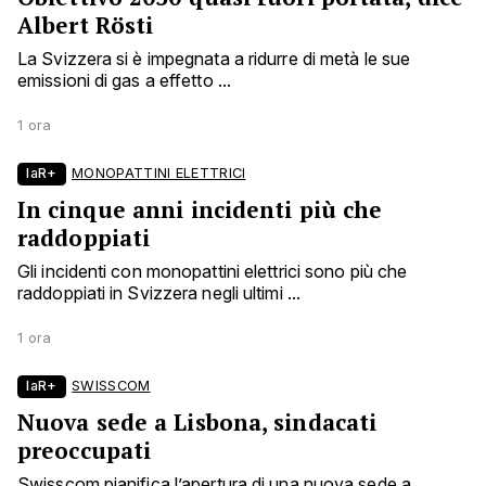
Albert Rösti
La Svizzera si è impegnata a ridurre di metà le sue
emissioni di gas a effetto ...
1 ora
laR+
MONOPATTINI ELETTRICI
In cinque anni incidenti più che
raddoppiati
Gli incidenti con monopattini elettrici sono più che
raddoppiati in Svizzera negli ultimi ...
1 ora
laR+
SWISSCOM
Nuova sede a Lisbona, sindacati
preoccupati
Swisscom pianifica l’apertura di una nuova sede a