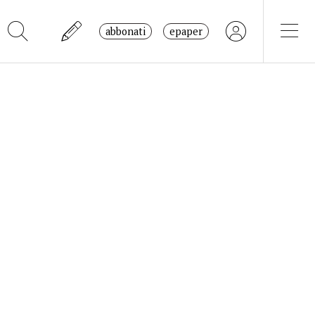
abbonati
epaper