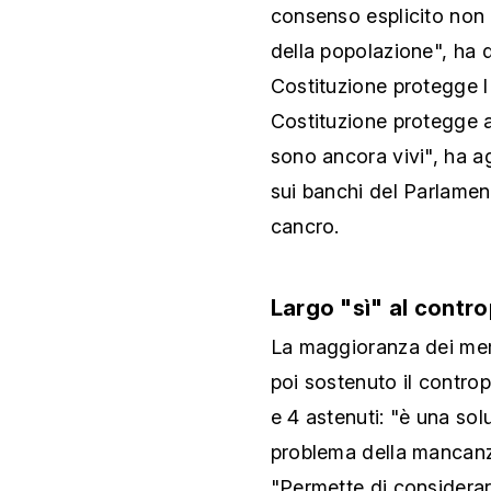
consenso esplicito non 
della popolazione", ha 
Costituzione protegge l
Costituzione protegge an
sono ancora vivi", ha a
sui banchi del Parlame
cancro.
Largo "sì" al contr
La maggioranza dei memb
poi sostenuto il contro
e 4 astenuti: "è una sol
problema della mancanza
"Permette di considerare