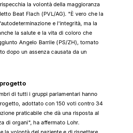
rispecchia la volontà della maggioranza
detto Beat Flach (PVL/AG). "È vero che la
'autodeterminazione e l'integrità, ma la
che la salute e la vita di coloro che
ggiunto Angelo Barrile (PS/ZH), tornato
nto dopo un assenza causata da un
oprogetto
ri di tutti i gruppi parlamentari hanno
progetto, adottato con 150 voti contro 34
uzione praticabile che dà una risposta al
 di organi", ha affermato Lohr.
 la volontà del paziente e di rispettare