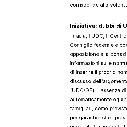
corrisponde alla volont
Iniziativa: dubbi di
In aula, l'UDC, il Centr
Consiglio federale e boc
opposizione alla donaz
informazioni sulle norme
di inserire il proprio n
discusso dell'argoment
(UDC/GE). L'assenza di
automaticamente equipa
famigliari, come previs
per garantire che i pre
rispettati, ha aggiunto l