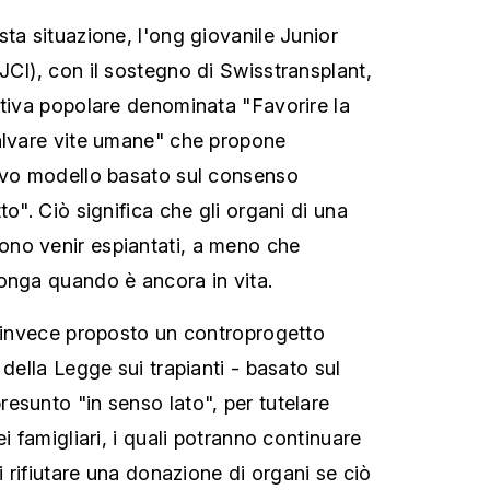
ta situazione, l'ong giovanile Junior
JCI), con il sostegno di Swisstransplant,
ativa popolare denominata "Favorire la
alvare vite umane" che propone
uovo modello basato sul consenso
to". Ciò significa che gli organi di una
no venir espiantati, a meno che
onga quando è ancora in vita.
a invece proposto un controprogetto
 della Legge sui trapianti - basato sul
esunto "in senso lato", per tutelare
ei famigliari, i quali potranno continuare
di rifiutare una donazione di organi se ciò