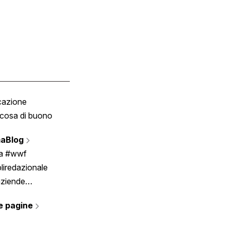
cazione
Tombola
cosa di buono
Fumetto
Vignette
aBlog
Scrivici
ia #wwf
liredazionale
aziende
rmano
e pagine