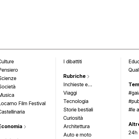
Culture
I dibattiti
Edu
Pensiero
Qual
Rubriche
Scienze
Inchieste e
Tem
Società
approfondimenti
Viaggi
#ga
Musica
Tecnologia
#pub
Locarno Film Festival
Storie bestiali
#le 
Castellinaria
Curiosità
info
Altr
Economia
Architettura
24h
Auto e moto