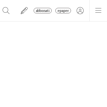
abbonati
epaper