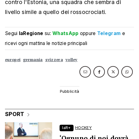
contro l'Estonia, una squadra che sembra di
livello simile a quello dei rossocrociati.
Segui
laRegione
su:
WhatsApp
oppure
Telegram
e
ricevi ogni mattina le notizie principali
europei
germania
svizzera
volley
SPORT
laR+
HOCKEY
‘Ognuno di noi dovrà