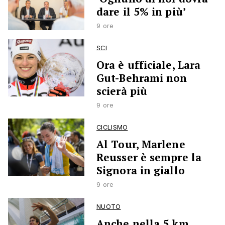
dare il 5% in più’
9 ore
SCI
Ora è ufficiale, Lara
Gut-Behrami non
scierà più
9 ore
CICLISMO
Al Tour, Marlene
Reusser è sempre la
Signora in giallo
9 ore
NUOTO
Anche nella 5 km