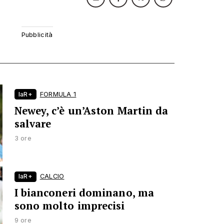
laR+
FORMULA 1
Newey, c’è un’Aston Martin da
salvare
3 ore
laR+
CALCIO
I bianconeri dominano, ma
sono molto imprecisi
9 ore