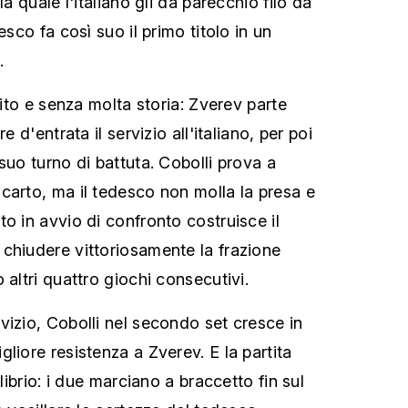
la quale l'italiano gli dà parecchio filo da
esco fa così suo il primo titolo in un
.
edito e senza molta storia: Zverev parte
e d'entrata il servizio all'italiano, per poi
suo turno di battuta. Cobolli prova a
carto, ma il tedesco non molla la presa e
o in avvio di confronto costruisce il
chiudere vittoriosamente la frazione
 altri quattro giochi consecutivi.
vizio, Cobolli nel secondo set cresce in
liore resistenza a Zverev. E la partita
ilibrio: i due marciano a braccetto fin sul