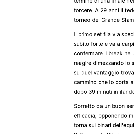
termine di una finale nel
torcere. A 29 anni il ted
torneo del Grande Slam
Il primo set fila via sp
subito forte e va a carpir
confermare il break nel 
reagire dimezzando lo s
su quel vantaggio trovat
cammino che lo porta a 
dopo 39 minuti infilando
Sorretto da un buon ser
efficacia, opponendo mig
torna sui binari dell'equ