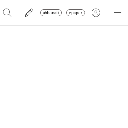
abbonati
epaper