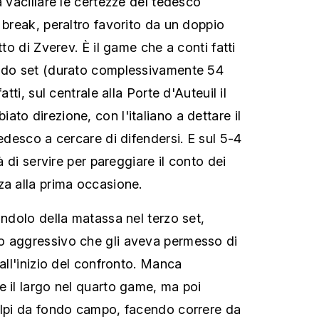
a vacillare le certezze del tedesco
 break, peraltro favorito da un doppio
tto di Zverev. È il game che a conti fatti
ondo set (durato complessivamente 54
atti, sul centrale alla Porte d'Auteuil il
to direzione, con l'italiano a dettare il
tedesco a cercare di difendersi. E sul 5-4
tà di servire per pareggiare il conto dei
za alla prima occasione.
andolo della matassa nel terzo set,
o aggressivo che gli aveva permesso di
 all'inizio del confronto. Manca
e il largo nel quarto game, ma poi
olpi da fondo campo, facendo correre da