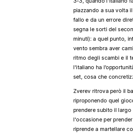
3-3, quando l'italiano f
piazzando a sua volta il
fallo e da un errore dire
segna le sorti del sec
minuti): a quel punto, inf
vento sembra aver cambia
ritmo degli scambi e il 
l'italiano ha l’opportuni
set, cosa che concretiz
Zverev ritrova però il b
riproponendo quel gioc
prendere subito il largo
l'occasione per prender
riprende a martellare c