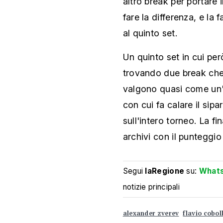
altro break per portare il
fare la differenza, e la f
al quinto set.
Un quinto set in cui per
trovando due break che
valgono quasi come un'ip
con cui fa calare il sip
sull'intero torneo. La f
archivi con il punteggio
Segui
laRegione
su:
What
notizie principali
alexander zverev
flavio coboll