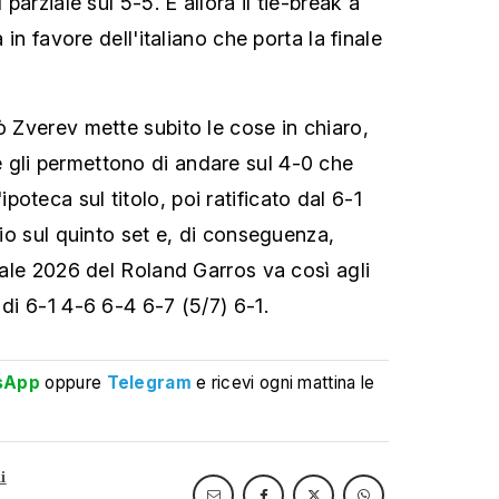
 parziale sul 5-5. È allora il tie-break a
a in favore dell'italiano che porta la finale
ò Zverev mette subito le cose in chiaro,
 gli permettono di andare sul 4-0 che
oteca sul titolo, poi ratificato dal 6-1
ario sul quinto set e, di conseguenza,
inale 2026 del Roland Garros va così agli
 di 6-1 4-6 6-4 6-7 (5/7) 6-1.
sApp
oppure
Telegram
e ricevi ogni mattina le
i