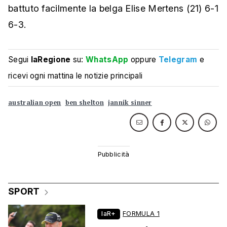
battuto facilmente la belga Elise Mertens (21) 6-1
6-3.
Segui
laRegione
su:
WhatsApp
oppure
Telegram
e
ricevi ogni mattina le notizie principali
australian open
ben shelton
jannik sinner
SPORT
laR+
FORMULA 1