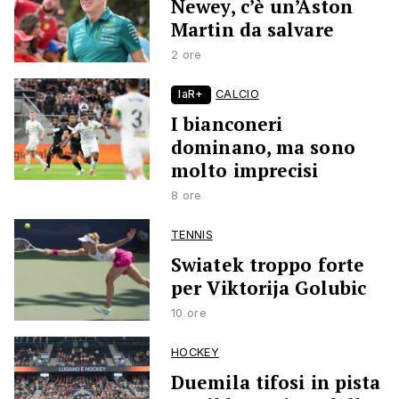
Newey, c’è un’Aston
Martin da salvare
2 ore
laR+
CALCIO
I bianconeri
dominano, ma sono
molto imprecisi
8 ore
TENNIS
Swiatek troppo forte
per Viktorija Golubic
10 ore
HOCKEY
Duemila tifosi in pista