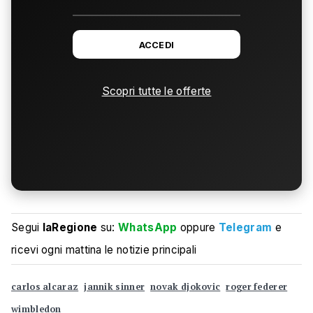
ACCEDI
Scopri tutte le offerte
Segui
laRegione
su:
WhatsApp
oppure
Telegram
e
ricevi ogni mattina le notizie principali
carlos alcaraz
jannik sinner
novak djokovic
roger federer
wimbledon