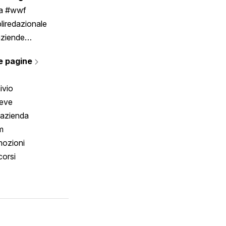
ia #wwf
liredazionale
aziende
rmano
e pagine
ivio
reve
 azienda
m
ozioni
orsi