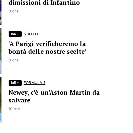
dimissioni di Infantino
3 ore
laR+
NUOTO
‘A Parigi verificheremo la
bontà delle nostre scelte’
3 ore
laR+
FORMULA 1
Newey, c’è un’Aston Martin da
salvare
10 ore