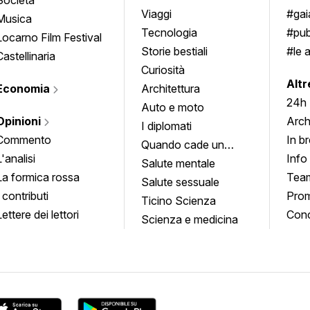
approfondimenti
Viaggi
#ga
Musica
Tecnologia
#pub
Locarno Film Festival
Storie bestiali
#le 
Castellinaria
Curiosità
info
Altr
Economia
Architettura
24h
Auto e moto
Opinioni
Arch
I diplomati
Commento
In b
Quando cade un
L'analisi
Info
quadro
Salute mentale
La formica rossa
Tea
Salute sessuale
I contributi
Prom
Ticino Scienza
Lettere dei lettori
Conc
Scienza e medicina