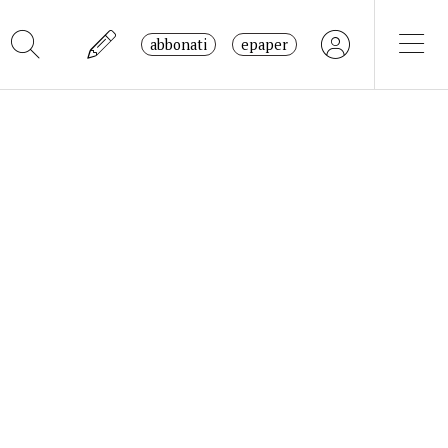
abbonati
epaper