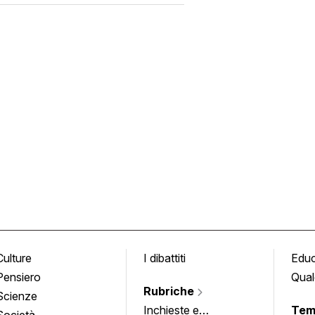
Culture
I dibattiti
Edu
Pensiero
Qual
Rubriche
Scienze
Inchieste e
Tem
Società