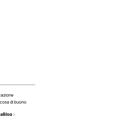
cazione
Tombola
cosa di buono
Fumetto
Vignette
aBlog
Scrivici