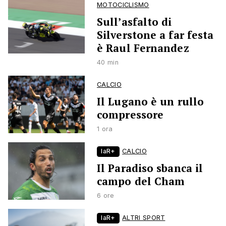
MOTOCICLISMO
Sull’asfalto di
Silverstone a far festa
è Raul Fernandez
40 min
CALCIO
Il Lugano è un rullo
compressore
1 ora
laR+
CALCIO
Il Paradiso sbanca il
campo del Cham
6 ore
laR+
ALTRI SPORT