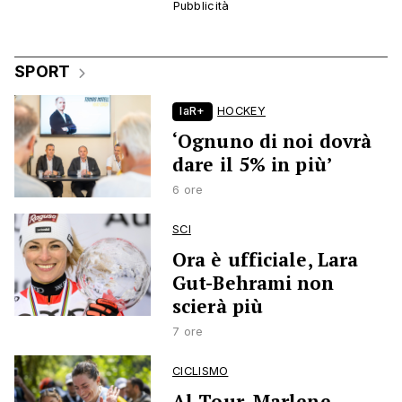
SPORT
laR+
HOCKEY
‘Ognuno di noi dovrà
dare il 5% in più’
6 ore
SCI
Ora è ufficiale, Lara
Gut-Behrami non
scierà più
7 ore
CICLISMO
Al Tour, Marlene