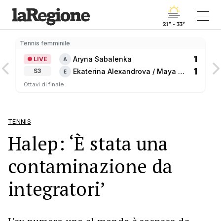
21° - 33°
Tennis femminile
1
Aryna Sabalenka
LIVE
A
1
Ekaterina Alexandrova / Maya 
S3
E
Joint
Ottavi di finale
TENNIS
Halep: ‘È stata una
contaminazione da
integratori’