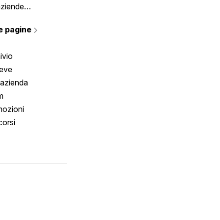
aziende
rmano
e pagine
ivio
reve
 azienda
m
ozioni
orsi