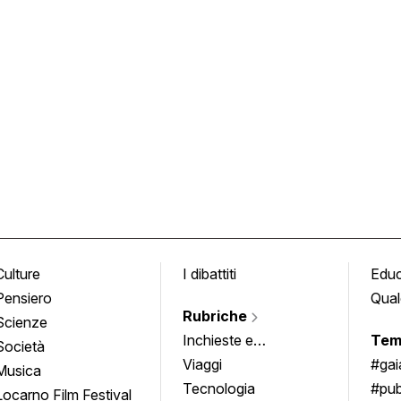
Culture
I dibattiti
Edu
Pensiero
Qual
Rubriche
Scienze
Inchieste e
Tem
Società
approfondimenti
Viaggi
#ga
Musica
Tecnologia
#pub
Locarno Film Festival