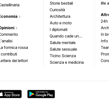
Storie bestiali
#le 
Castellinaria
Curiosità
info
Altr
Economia
Architettura
24h
Auto e moto
Opinioni
Arch
I diplomati
Commento
In b
Quando cade un
L'analisi
Info
quadro
Salute mentale
La formica rossa
Tea
Salute sessuale
I contributi
Prom
Ticino Scienza
Lettere dei lettori
Conc
Scienza e medicina