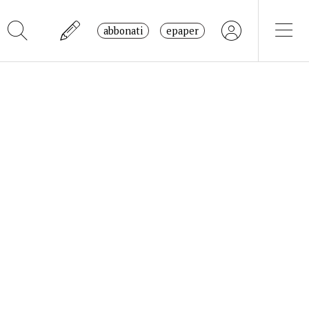
abbonati
epaper