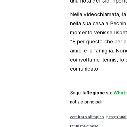
una nota del Cio, riporta
Nella videochiamata, la
nella sua casa a Pechin
momento venisse rispetta
“È per questo che per a
amici e la famiglia. No
coinvolta nel tennis, lo
comunicato.
Segui
laRegione
su:
What
notizie principali
comitato olimpico
peng shuai
tennista cinese