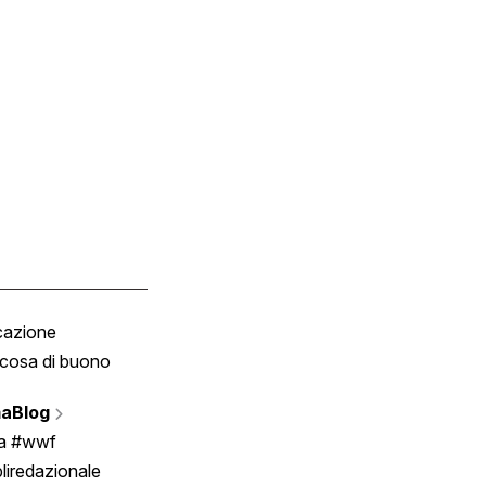
cazione
Tombola
cosa di buono
Fumetto
Vignette
aBlog
Scrivici
ia #wwf
liredazionale